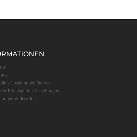
ORMATIONEN
sum
hutz
häre-Einstellungen ändern
 der Privatsphäre-Einstellungen
igungen widerrufen