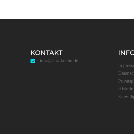
KONTAKT
INF
info@sara-kuehn.de
Impres
Datensc
Privatsp
Historie
Einwill