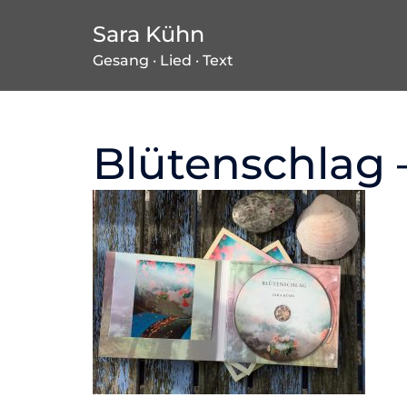
Zum
Sara Kühn
Inhalt
Gesang · Lied · Text
springen
Blütenschlag 