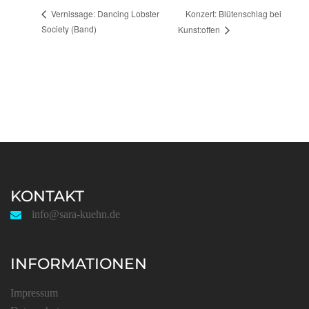
Konzert: Blütenschlag bei
Vernissage: Dancing Lobster
Society (Band)
Kunst:offen
KONTAKT
info@sara-kuehn.de
INFORMATIONEN
Impressum