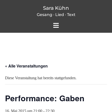
Zum
Sara Kühn
Inhalt
Gesang · Lied · Text
springen
Menü
umschalten
« Alle Veranstaltungen
Diese Veranstaltung hat bereits stattgefunden.
Performance: Gaben
16. Mai 2015 um 21:00
-
22:30