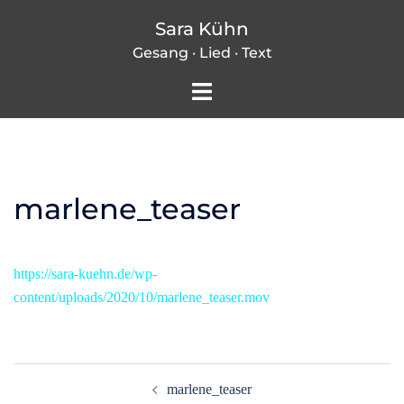
Zum
Sara Kühn
Inhalt
Gesang · Lied · Text
springen
Menü
umschalten
marlene_teaser
https://sara-kuehn.de/wp-
content/uploads/2020/10/marlene_teaser.mov
Beitragsnavigation
marlene_teaser