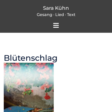
Zum
Sara Kühn
Inhalt
Gesang · Lied · Text
springen
Menü
umschalten
Blütenschlag