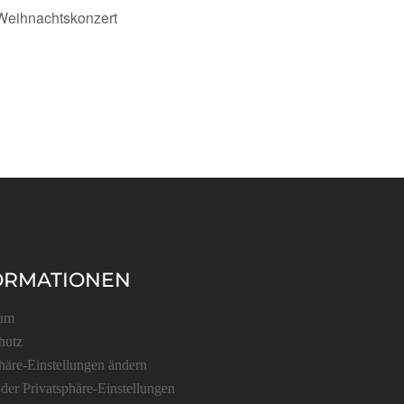
Weihnachtskonzert
ORMATIONEN
sum
hutz
häre-Einstellungen ändern
 der Privatsphäre-Einstellungen