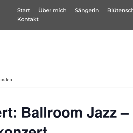
Start
Über mich
Sängerin
Blütensc
Kontakt
funden.
rt: Ballroom Jazz –
konzert