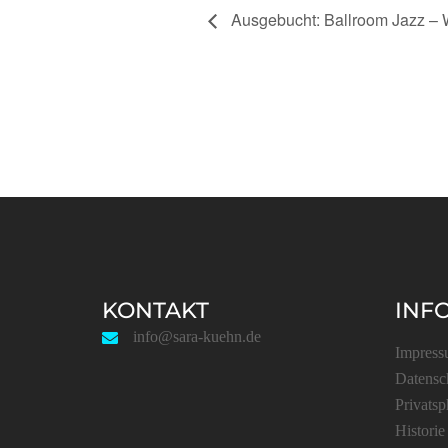
Ausgebucht: Ballroom Jazz – 
KONTAKT
INF
info@sara-kuehn.de
Impres
Datensc
Privatsp
Historie