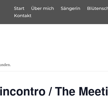
Start
Über mich
Sängerin
Blütensc
Kontakt
funden.
incontro / The Meet