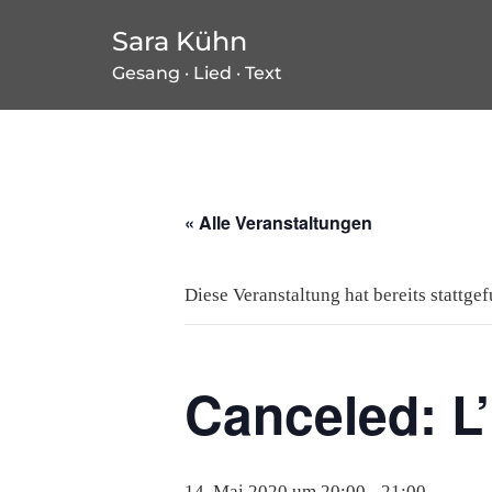
Zum
Sara Kühn
Inhalt
Gesang · Lied · Text
springen
« Alle Veranstaltungen
Diese Veranstaltung hat bereits stattge
Canceled: L’
14. Mai 2020 um 20:00
-
21:00