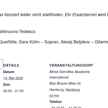
 Konzert leider nicht stattfinden. Ein Ersatztermin wird
stelnuovo-Tedesco
 Querflöte, Sara Kühn – Sopran, Alexej Beljakov – Gitarre
DETAILS
VERANSTALTUNGSORT
Datum:
Alfred-Schnittke-Akademie
International
14. Mai 2020
Max-Brauer-Allee 24
Zeit:
Hamburg
,
Hamburg
20:00 - 21:00
22765
Telefon
+49 (0)40 – 44 75 31