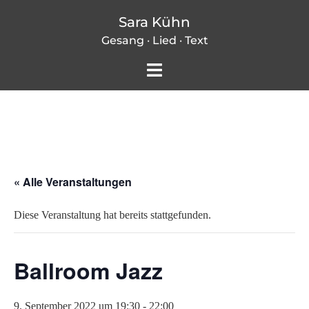
Zum
Sara Kühn
Inhalt
Gesang · Lied · Text
springen
Menü
umschalten
« Alle Veranstaltungen
Diese Veranstaltung hat bereits stattgefunden.
Ballroom Jazz
9. September 2022 um 19:30
-
22:00