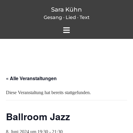
Zum
Sara Kühn
Inhalt
Gesang · Lied · Text
springen
Menü
umschalten
« Alle Veranstaltungen
Diese Veranstaltung hat bereits stattgefunden.
Ballroom Jazz
8. Juni 2024 um 19:30
-
21:30