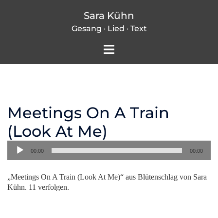
Zum
Sara Kühn
Inhalt
Gesang · Lied · Text
springen
Menü
umschalten
Meetings On A Train
(Look At Me)
Audio-
00:00
00:00
Player
„Meetings On A Train (Look At Me)“ aus Blütenschlag von Sara
Kühn. 11 verfolgen.