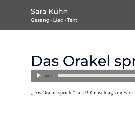
Zum
Sara Kühn
Inhalt
Gesang · Lied · Text
springen
Das Orakel sp
Audio-
00:00
Player
„Das Orakel spricht“ aus Blütenschlag von Sara 