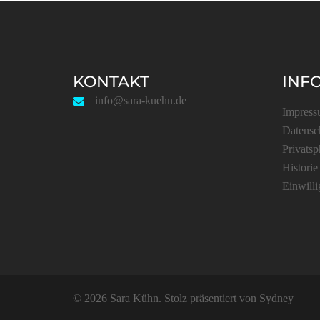
KONTAKT
INF
info@sara-kuehn.de
Impres
Datensc
Privatsp
Historie
Einwill
© 2026 Sara Kühn. Stolz präsentiert von
Sydney