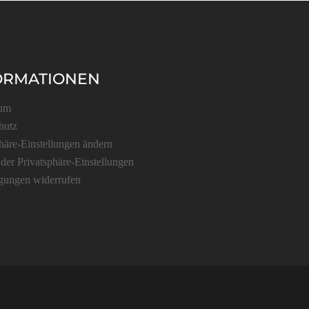
ORMATIONEN
sum
hutz
häre-Einstellungen ändern
 der Privatsphäre-Einstellungen
igungen widerrufen