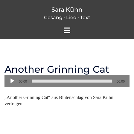
Zum
Sara Kühn
Inhalt
Gesang · Lied · Text
springen
Menü
umschalten
Another Grinning Cat
Audio-
00:00
00:00
Player
„Another Grinning Cat“ aus Blütenschlag von Sara Kühn. 1
verfolgen.